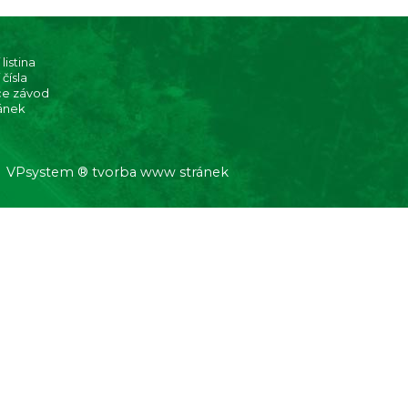
listina
 čísla
ce závod
ánek
VPsystem ® tvorba www stránek