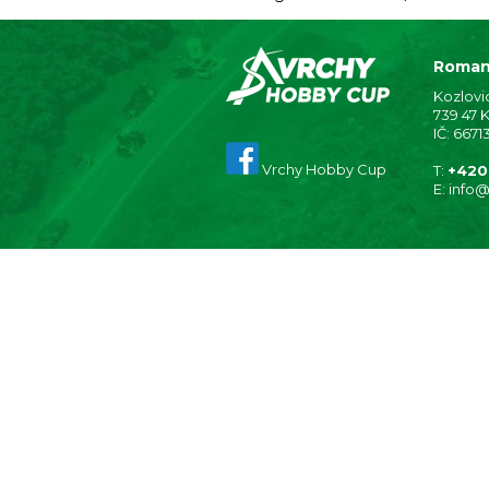
Roman
Kozlovi
739 47 
IČ: 667
Vrchy Hobby Cup
T:
+420
E:
info