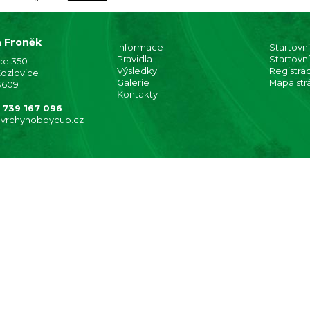
 Froněk
Informace
Startovní 
Pravidla
Startovní
ce 350
Výsledky
Registra
Kozlovice
Galerie
Mapa str
13609
Kontakty
 739 167 096
@vrchyhobbycup.cz