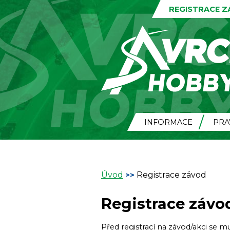
REGISTRACE 
INFORMACE
PRA
Úvod
Registrace závod
>>
Registrace závo
Před registrací na závod/akci se m