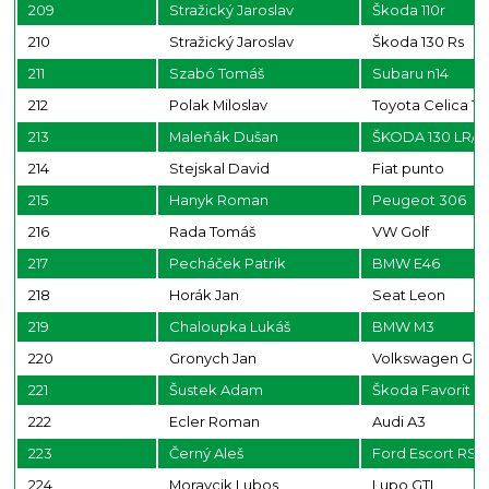
209
Stražický Jaroslav
Škoda 110r
210
Stražický Jaroslav
Škoda 130 Rs
211
Szabó Tomáš
Subaru n14
212
Polak Miloslav
Toyota Celica T2
213
Maleňák Dušan
ŠKODA 130 LR/H
214
Stejskal David
Fiat punto
215
Hanyk Roman
Peugeot 306
216
Rada Tomáš
VW Golf
217
Pecháček Patrik
BMW E46
218
Horák Jan
Seat Leon
219
Chaloupka Lukáš
BMW M3
220
Gronych Jan
Volkswagen Golf
221
Šustek Adam
Škoda Favorit
222
Ecler Roman
Audi A3
223
Černý Aleš
Ford Escort RS
224
Moravcik Lubos
Lupo GTI