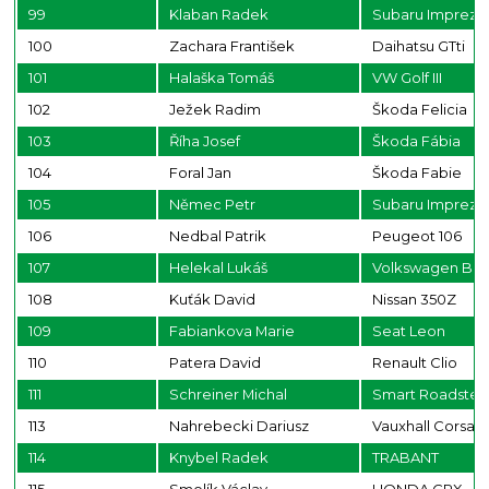
99
Klaban Radek
Subaru Impreza 
100
Zachara František
Daihatsu GTti
101
Halaška Tomáš
VW Golf III
102
Ježek Radim
Škoda Felicia
103
Říha Josef
Škoda Fábia
104
Foral Jan
Škoda Fabie
105
Němec Petr
Subaru Impreza
106
Nedbal Patrik
Peugeot 106
107
Helekal Lukáš
Volkswagen Bee
108
Kuťák David
Nissan 350Z
109
Fabiankova Marie
Seat Leon
110
Patera David
Renault Clio
111
Schreiner Michal
Smart Roadster
113
Nahrebecki Dariusz
Vauxhall Corsa 
114
Knybel Radek
TRABANT