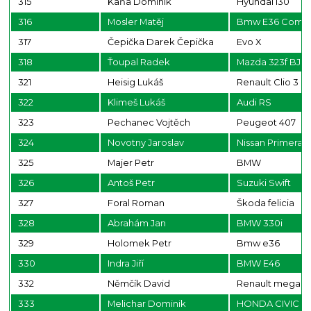
315
Kaňa Dominik
Hyundai i30
316
Mosler Matěj
Bmw E36 Compac
317
Čepička Darek Čepička
Evo X
318
Ťoupal Radek
Mazda 323f BJ
321
Heisig Lukáš
Renault Clio 3 R
322
Klimeš Lukáš
Audi RS
323
Pechanec Vojtěch
Peugeot 407
324
Novotny Jaroslav
Nissan Primera
325
Majer Petr
BMW
326
Antoš Petr
Suzuki Swift
327
Foral Roman
Škoda felicia
328
Abrahám Jan
BMW 330i
329
Holomek Petr
Bmw e36
330
Indra Jiří
BMW E46
332
Němčík David
Renault megane
333
Melichar Dominik
HONDA CIVIC E