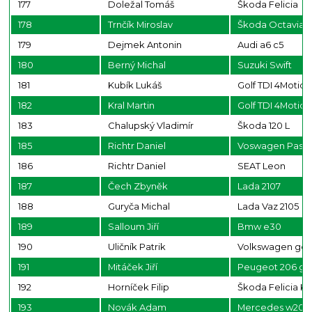
177
Doležal Tomáš
Škoda Felicia
178
Trnčík Miroslav
Škoda Octavia
179
Dejmek Antonin
Audi a6 c5
180
Berný Michal
Suzuki Swift
181
Kubík Lukáš
Golf TDI 4Motion
182
Kral Martin
Golf TDI 4Motion
183
Chalupský Vladimír
Škoda 120 L
185
Richtr Daniel
Voswagen Passa
186
Richtr Daniel
SEAT Leon
187
Čech Zbyněk
Lada 2107
188
Guryča Michal
Lada Vaz 2105
189
Salloum Jiří
Bmw e30
190
Uličník Patrik
Volkswagen golf
191
Mitáček Jiří
Peugeot 206 gti
192
Horníček Filip
Škoda Felicia Ki
193
Novák Adam
Mercedes w202