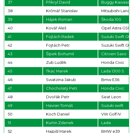
37
Přikryl David
Buggy Kawasaki
38
Krčmář Stanislav
Mitsubishi Lance
39
Hájek Roman
Škoda 100
40
Kovář Aleš
Opel Astra GSI
41
Fojtách Radek
Suzuki Swift Gti
42
Fojtách Petr
Suzuki Swift Gti
43
Šípek Bohumil
Citroen Saxo
44
Zub Luděk
Honda Civic
45
Tkac Marek
Lada 1300 S
46
Swatzina Jakub
Bmw E36
47
Chocholatý Petr
Honda Civic
48
Dvořák Petr
Seat Leon
49
Havran Tomáš
Suzuki swift
50
Koch Daniel
VW Golf IV
51
Kurtin Zdenek
Lada
52
Hajpišl Marek
BMW e39