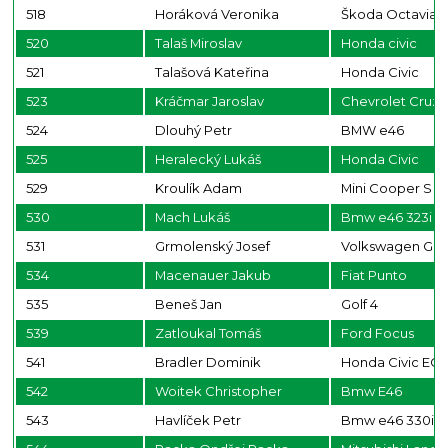
518
Horáková Veronika
Škoda Octavia 1
520
Talaš Miroslav
Honda civic
521
Talašová Kateřina
Honda Civic
523
Kráčmar Jaroslav
Chevrolet Cruz
524
Dlouhý Petr
BMW e46
525
Heralecký Lukáš
Honda Civic
529
Kroulík Adam
Mini Cooper S
530
Mach Lukáš
Bmw e46 323i
531
Grmolenský Josef
Volkswagen Golf
534
Macenauer Jakub
Fiat Punto
535
Beneš Jan
Golf 4
539
Zatloukal Tomáš
Ford Focus
541
Bradler Dominik
Honda Civic EG
542
Woitek Christopher
Bmw E46
543
Havlíček Petr
Bmw e46 330i