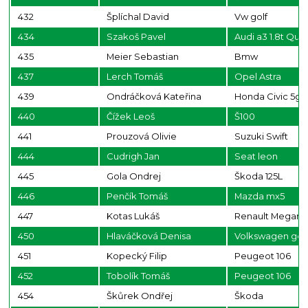
432
Šplíchal David
Vw golf
434
Szakoš Pavel
Audi a3 1.8t Qua
435
Meier Sebastian
Bmw
437
Lerch Tomáš
Opel Astra
439
Ondráčková Kateřina
Honda Civic 5g
440
Čížek Leoš
Š100
441
Prouzová Olivie
Suzuki Swift
444
Cudrigh Jan
Seat leon
445
Gola Ondrej
Škoda 125L
446
Penčík Tomáš
Mazda mx5
447
Kotas Lukáš
Renault Megan
450
Hlaváčková Denisa
Volkswagen gol
451
Kopecký Filip
Peugeot 106
452
Tobolík Tomáš
Peugeot 106
454
Škůrek Ondřej
Škoda