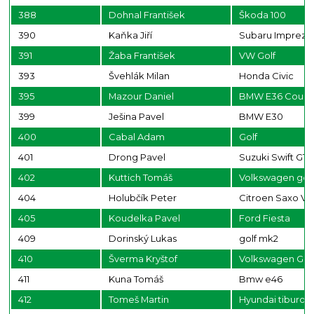
388
Dohnal František
Škoda 100
390
Kaňka Jiří
Subaru Impreza
391
Žaba František
VW Golf
393
Švehlák Milan
Honda Civic
395
Mazour Daniel
BMW E36 Coup
399
Ješina Pavel
BMW E30
400
Cabal Adam
Golf
401
Drong Pavel
Suzuki Swift GTI
402
Kuttich Tomáš
Volkswagen golf
404
Holubčík Peter
Citroen Saxo VT
405
Koudelka Pavel
Ford Fiesta
409
Dorinský Lukas
golf mk2
410
Šverma Kryštof
Volkswagen Golf
411
Kuna Tomáš
Bmw e46
412
Tomeš Martin
Hyundai tiburon