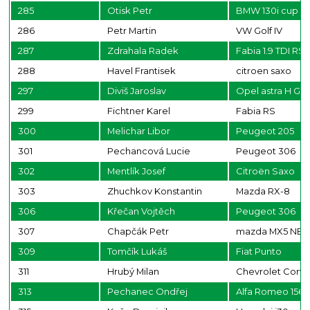
285
Otisk Petr
BMW 130i cup
286
Petr Martin
VW Golf IV
287
Zdrahala Radek
Fabia 1.9 TDI RS
288
Havel Frantisek
citroen saxo
297
Diviš Jaroslav
Opel astra H GT
299
Fichtner Karel
Fabia RS
300
Melichar Libor
Peugeot 205
301
Pechancová Lucie
Peugeot 306
302
Mentlík Josef
Citroën Saxo
303
Zhuchkov Konstantin
Mazda RX-8
306
Křečan Vojtěch
Peugeot 306
307
Chapčák Petr
mazda MX5 NBF
309
Tomčík Lukáš
Fiat Punto
311
Hrubý Milan
Chevrolet Corve
313
Pechanec Ondřej
Alfa Romeo 156