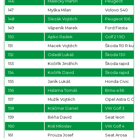
146
Malecký Martin
Peugeot
147
Myška Milan
Volovo S40
148
Slezák Vojtěch
Peugeot 106
149
Vápeník Marek
Ford Fiesta
150
Apko Radek
Golf 2 1.9D
151
Macek Vojtěch
Škoda 110 R kup
152
Osladil Lukáš
Škoda 130
153
Kočiřík Jindřich
Škoda rapid
154
Kočiřík David
Škoda rapid
155
Janík Lukáš
Honda Civic
156
Halama Tomáš
Bmw e36
157
Mužík Vojtěch
Opel Astra G O
158
Kráčmar Daniel
VW Golf 3
159
Béňa David
Seat leon
160
Král Miloslav
VW Golf 4
161
Prouza Josef
Seat Arosa