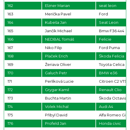
162
Elzner Marian
seat leon
163
Merička Pavel
Ford
164
Kubeša Jan
Seat Leon
165
Jančík Michael
Bmw F36 4x4
166
NEDBAL Tomáš
Felicie
167
Niko Filip
Ford Puma
168
Plaček Erich
Škoda Felicia
169
Žeriava Oliver
Toyota Celica
170
Galuch Petr
BMW e36
171
Perlíková Lucie
Citroen C2 VTS
172
Grygar Kamil
Renault Clio
173
Buchta Martin
Škoda Octavia
174
Volek Michal
Audi A4
175
Přibyl David
Alfa Romeo Giuli
176
Profeld Jan
Honda civic