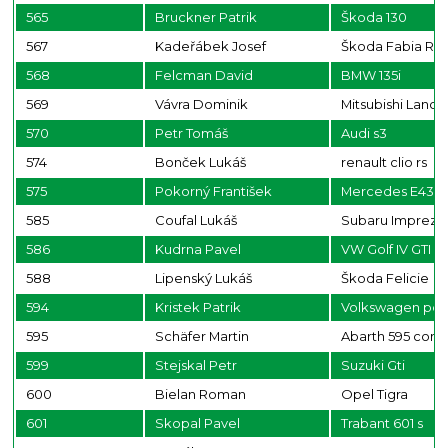
565
Bruckner Patrik
Škoda 130
567
Kadeřábek Josef
Škoda Fabia RS
568
Felcman David
BMW 135i
569
Vávra Dominik
Mitsubishi Lance
570
Petr Tomáš
Audi s3
574
Bonček Lukáš
renault clio rs
575
Pokorný František
Mercedes E43
585
Coufal Lukáš
Subaru Impreza 
586
Kudrna Pavel
VW Golf IV GTI
588
Lipenský Lukáš
Škoda Felicie
594
Kristek Patrik
Volkswagen pol
595
Schäfer Martin
Abarth 595 com
599
Stejskal Petr
Suzuki Gti
600
Bielan Roman
Opel Tigra
601
Skopal Pavel
Trabant 601 s