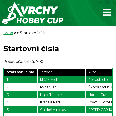
Úvod
>>
Startovní čísla
Startovní čísla
Počet účastníků: 700
Startovní číslo
Jezdec
Auto
1
Mičák Michal
Renault clio
2
Rybář Jan
Škoda Octavia
3
Hajpišl Marek
Honda Civic
4
Kráčala Petr
Toyotu Corolla
5
Gaidoš Miroslav
SPEED CAR 100