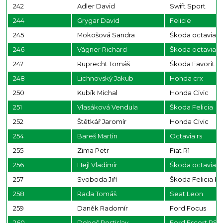
242
Adler David
Swift Sport
244
Grygar David
Felicie
245
Mokošová Sandra
Škoda octavia
246
Vágner Richard
Škoda octavia
247
Ruprecht Tomáš
Škoda Favorit
248
Lichnovský Jakub
Honda crx
250
Kubík Michal
Honda Civic
251
Vlasáková Vendula
Škoda Felicia
252
Štětkář Jaromír
Honda Civic
254
Bareš Martin
Octavia rs
255
Zima Petr
Fiat R1
256
Hejl Vladimír
Škoda octavia
257
Svoboda Jiří
Škoda Felicia Ki
258
Rada Tomáš
Seat Leon
259
Daněk Radomír
Ford Focus
260
Dobeš Rostislav
Ford Escort RS 