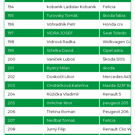
194
kobanik Ladislav Kobanik
Felicia
195
Turovský Tomáš
škoda fabia
196
Vohradník Petr
Honda crx
197
VIDRA JOSEF
Seat Toledo
198
Vidrová Radka
Wolkvagen Golf 
199
Střelka David
Opel astra
200
Vaníček Luboš
Škoda 120S
201
Bystrý Milan
skoda
202
Doskočil Libor
Mercedes A45 
203
Ondráčková Kateřina
Mazda 323F BA
204
Růžička Vladimír
Renault 5
205
mrlichar libor
peugeot 205
206
Třetina Roman
Peugeot 206
207
Nedbal Tomaš
Felicia
208
Jurný Filip
Renault Clio Wil