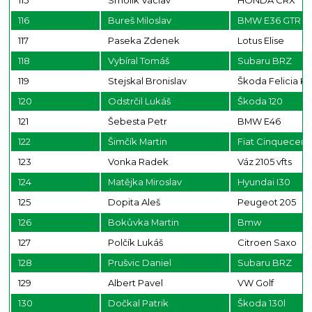
115
Smolík Václav
HONDA CRX
116
Bureš Miloslav
BMW E36 GTR
117
Paseka Zdenek
Lotus Elise
118
Vybíral Tomáš
Subaru BRZ
119
Stejskal Bronislav
Škoda Felicia Ki
120
Odstrčil Lukáš
Škoda 120
121
Šebesta Petr
BMW E46
122
Šimčík Martin
Fiat Cinquecent
123
Vonka Radek
Váz 2105 vfts
124
Matějka Miroslav
Hyundai I30
125
Dopita Aleš
Peugeot 205
126
Bokůvka Martin
Bmw
127
Polčík Lukáš
Citroen Saxo
128
Prušvic Daniel
Subaru BRZ
129
Albert Pavel
VW Golf
130
Dočkal Patrik
Škoda 130l