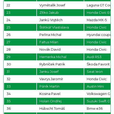
22
Vymětalík Josef
Laguna GT Cou
23
Zítko Jakub
Honda Civic EG
24
Janků Vojtěch
Mazda MX-5
25
Štětkář Vlastislava
Honda Civic
26
Peřina Michal
Hyundai coupe
27
Faltus Milan
Honda Civic
28
Novák David
Honda Civic
29
Hemerka Michal
Audi RS3
30
Rybníček Patrik
Škoda Favorit
31
Janku Josef
Seat leon
32
Vavrys Jaromír
Honda Civic
33
Páník Martin
Austin Mini
34
Kosina Pavel
Volkswagen Golf
35
Holan Ondřej
Suzuki Swift GTi
36
Hübscht Tomáš
Bmw e36