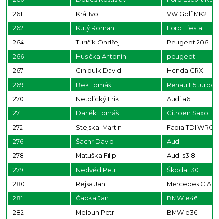
261
Král Ivo
VW Golf MK2
262
Kutý Roman
Ford Fiesta
264
Turičík Ondřej
Peugeot 206
266
Husička Antonín
peugeot
267
Cinibulk David
Honda CRX
269
Bek Tomáš
Renault 5 turbo
270
Netolický Erik
Audi a6
271
Daněk Tomáš
Citroen Saxo
272
Stejskal Martin
Fabia TDI WRC
276
Šachr David
Audi
278
Matuška Filip
Audi s3 8l
279
Nedvěd Petr
Škoda 130
280
Rejsa Jan
Mercedes C AM
281
Čapka Jan
BMW e46
282
Meloun Petr
BMW e36