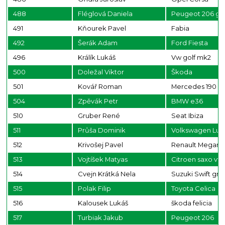
488
Fléglová Daniela
Peugeot 206 gti
491
Kňourek Pavel
Fabia
492
Šerák Adam
Ford Fiesta
496
Králík Lukáš
Vw golf mk2
500
Doležal Viktor
Škoda
501
Kovář Roman
Mercedes 190
504
Zpěvák Petr
BMW e36
510
Gruber René
Seat Ibiza
511
Průša Dominik
Volkswagen Lu
512
Krivošej Pavel
Renault Megan
513
Vojtíšek Matyas
Citroen saxo vts
514
Cvejn Krátká Nela
Suzuki Swift gri
515
Polak Filip
Toyota Celica
516
Kalousek Lukáš
škoda felicia
517
Turbiak Jakub
Peugeot 206