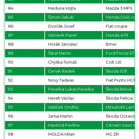
84
Meduna Vojta
Mazda 3 MPS
85
Šimon Jakub
Honda Civic crx
86
Dvořák Josef
Fiat coupe
87
Václavík Pavel
Honda ATR
88
Horák Jaroslav
Bmw
89
Šibal Martin
Ford Focus ST17
90
Chýška Tomáš
Colt czt
91
Červík Radek
Škoda 105l
92
Novy Tadeas
Fiat Punto HGT
93
Pavelka Lukas Pavelka
Škoda felicie
94
Heralt Václav
Škoda Felicia
95
Vašíček Ondřej
Mitsubishi Lancer
96
Jansa Martin
Škoda Octavia
97
Havlová Pavlína
Citroën Saxo VT
98
MOLDA Milan
MG ZR