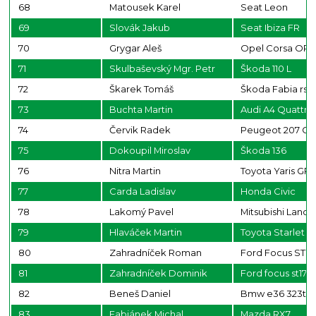
68
Matousek Karel
Seat Leon
69
Slovák Jakub
Seat Ibiza FR
70
Grygar Aleš
Opel Corsa OP
71
Skulbaševský Mgr. Petr
Škoda 110 L
72
Škarek Tomáš
Škoda Fabia rs
73
Buchta Martin
Audi A4 Quattro
74
Červik Radek
Peugeot 207 GT
75
Dokoupil Miroslav
Škoda 136
76
Nitra Martin
Toyota Yaris GR
77
Carda Ladislav
Honda Civic
78
Lakomý Pavel
Mitsubishi Lance
79
Hlaváček Martin
Toyota Starlet P
80
Zahradníček Roman
Ford Focus ST17
81
Zahradníček Dominik
Ford focus st170
82
Beneš Daniel
Bmw e36 323ti
83
Fabiánek Michal
Mazda RX7