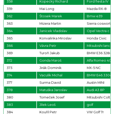
358
Kopecký Richard
Ford fiesta IV
359
Mai Long
Mazda RX-8
362
Štosek Marek
Bmw e39
363
Mizera Martin
Sierra cosworth
364
Janicek Vladislav
Opel Vectra c
365
Konvalinka Miroslav
Honda Civic
366
Vávra Petr
Mitsubishi lance
369
Turoň Jakub
BMW E36 328i
372
Gonda Maroš
Alfa Romeo 4C
373
Jirák Dominik
MX-5 NC
374
Vaculík Michal
BMW E46 330ci
377
Surma David
Austin MINI
378
Matuška Jaroslav
Audi A3 8P
380
Tomeček Josef
Mitsubishi Colt
383
Jílek Leoš
golf
384
Kouřil Petr
VW Golf 7r