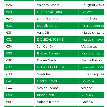
626
Valenta Ondra
Peugeot 205 XS
628
Cupáková Hana
BMW 318ti
629
Mandík Denis
Seat ibiza
630
Sedlák Vojtěch
MINI cooper R53
631
Valla Jiří
Mitsubishi Lance
632
DOLEŽAL TOMÁŠ
Mitsubishi evo 8
634
Jon Čeněk
Vw passat
635
Blažek Roman
Mitsubishi Lance
636
Dobeš Václav
Škoda Favorit
637
Vokrouhlik Michal
Bmw e46 330i
639
Svetr Petr
Subaru Impreza
641
Dostál David
BMW E46
644
Škalda Tomáš
vw golf
650
Kintler Petr
Audi a3
651
Vobornik Marek
Golf 6 R