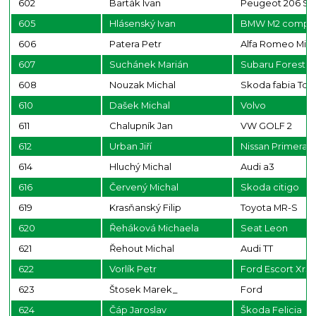
602
Barták Ivan
Peugeot 206 S1
605
Hlásenský Ivan
BMW M2 compet
606
Patera Petr
Alfa Romeo Mit
607
Suchánek Marián
Subaru Forester
608
Nouzak Michal
Skoda fabia Tdi
610
Dašek Michal
Volvo
611
Chalupník Jan
VW GOLF 2
612
Urban Jiří
Nissan Primera
614
Hluchý Michal
Audi a3
616
Červený Michal
Skoda citigo
619
Krasňanský Filip
Toyota MR-S
620
Řeháková Michaela
Seat Leon
621
Řehout Michal
Audi TT
622
Vorlík Petr
Ford Escort Xr3
623
Štosek Marek_
Ford
624
Čáp Jaroslav
Škoda Felicia