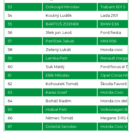
53
Dokoupil Miroslav
Trabant 601 S
54
Koutný Luděk
Lada 2101
55
BARTOŠ ZDENEK
BMW E36
56
Jílek jun. Leoš
Ford fiesta
57
Petříček Jakub
MINI R56
58
Zelený Lukáš
Honda civic
59
Lamka Petr
Renault megan
60
Suk Matěj
Ford focus st 170
61
Elšík Miloslav
Opel Corsa N18
62
Kohoutek Tomáš
Škoda Favorit
63
Karas Josef
Honda Civic
64
Boháč Radim
Honda crx del so
65
Hrabal Petr
Volkswagen Bor
66
Němec Tomáš
Megane 3 RS C
67
Doležal Jaroslav
Honda Civic V