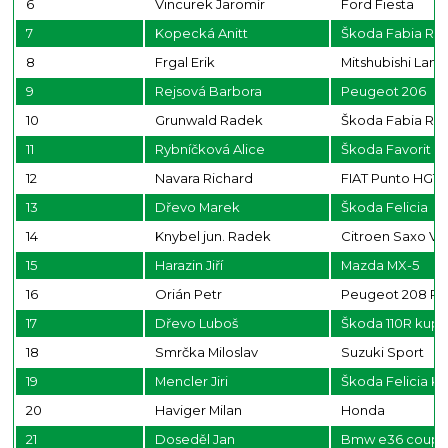
6
Vincurek Jaromír
Ford Fiesta
7
Kopecká Anitt
Škoda Fabia RS 
8
Frgal Erik
Mitshubishi Lan
9
Rejsová Barbora
Peugeot 206
10
Grunwald Radek
Škoda Fabia RS
11
Rybníčková Alice
Škoda Favorit
12
Navara Richard
FIAT Punto HGT
13
Dřevo Marek
Škoda Felicia
14
Knybel jun. Radek
Citroen Saxo Vt
15
Harazin Jiří
Mazda MX-5
16
Orián Petr
Peugeot 208 R2
17
Dřevo Luboš
Škoda 110R kup
18
Smrčka Miloslav
Suzuki Sport
19
Mencler Jiri
Škoda Felicia Ki
20
Haviger Milan
Honda
21
Doseděl Jan
Bmw e36 coup