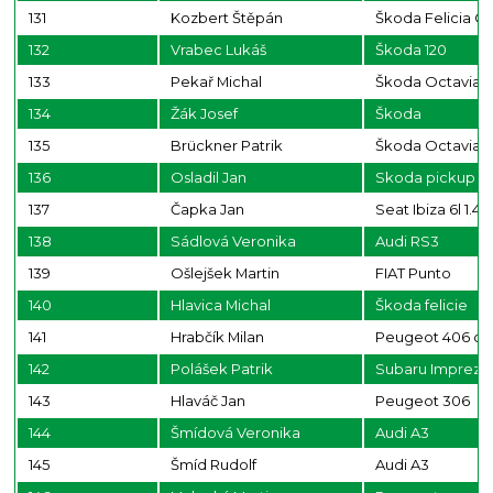
131
Kozbert Štěpán
Škoda Felicia C
132
Vrabec Lukáš
Škoda 120
133
Pekař Michal
Škoda Octavia
134
Žák Josef
Škoda
135
Brückner Patrik
Škoda Octavia
136
Osladil Jan
Skoda pickup
137
Čapka Jan
Seat Ibiza 6l 1.4
138
Sádlová Veronika
Audi RS3
139
Ošlejšek Martin
FIAT Punto
140
Hlavica Michal
Škoda felicie
141
Hrabčík Milan
Peugeot 406 c
142
Polášek Patrik
Subaru Impreza
143
Hlaváč Jan
Peugeot 306
144
Šmídová Veronika
Audi A3
145
Šmíd Rudolf
Audi A3