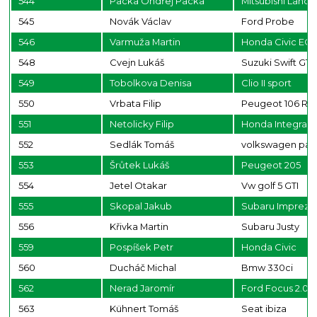
544
Packa Ondřej Packa
Mitsubishi Lance
545
Novák Václav
Ford Probe
546
Varmuža Martin
Honda Civic EG
548
Cvejn Lukáš
Suzuki Swift GTi
549
Tobolkova Denisa
Clio II sport
550
Vrbata Filip
Peugeot 106 Ral
551
Netolicky Filip
Honda Integra T
552
Sedlák Tomáš
volkswagen pas
553
Šrůtek Lukáš
Peugeot 205
554
Jetel Otakar
Vw golf 5 GTI
555
Skopal Jakub
Subaru Impreza
556
Křivka Martin
Subaru Justy
559
Pospíšek Petr
Honda Civic
560
Ducháč Michal
Bmw 330ci
562
Nerad Jaromír
Ford Focus 2.0 t
563
Kühnert Tomáš
Seat ibiza