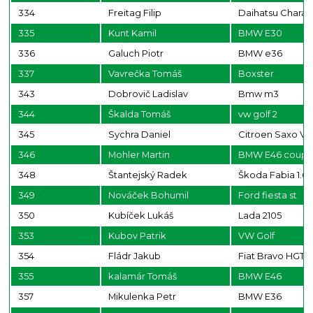
334
Freitag Filip
Daihatsu Chara
335
Kunt Kamil
BMW E30
336
Galuch Piotr
BMW e36
337
Vavrečka Tomáš
Boxster
343
Dobrovič Ladislav
Bmw m3
344
Škalda Tomáš
vw golf 2
345
Sychra Daniel
Citroen Saxo VT
346
Mohler Martin
BMW E46 coup
348
Štantejský Radek
Škoda Fabia 1.6
349
Nováček Bohumil
Ford fiesta st
350
Kubíček Lukáš
Lada 2105
353
Kubov Patrik
VW Golf
354
Fládr Jakub
Fiat Bravo HGT 2
355
kalamár Tomáš
BMW E46
357
Mikulenka Petr
BMW E36