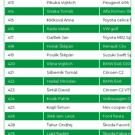
413
Pikuka Vojtěch
Peugeot 406
414
Straka Tomáš
Alfa Romeo 156
415
Kličková Anna
Toyota celica T2
416
Rada Vašek
VW golf
417
Dařílek Jan
Toyota MR2 Spy
418
Holub Štěpán
Renault Clio
419
Poulík Štěpán
Suzuki Swift Spo
420
Višna Vojtěch
BMW E46 330i
421
Silberník Tomáš
Citroen C2
422
Hadač Miroslav
BMW E46
423
Šintál David
Citroen C2 VTS
424
Kosík Patrik
Volkswagen Gol
425
Krajtl Šimon
Mini cooper r53
426
Jilek sen. Leoš
Ford fiesta
428
Ťahur Ondřej
Škoda Favorit
429
Lukš Radim
Škoda Fabia rs