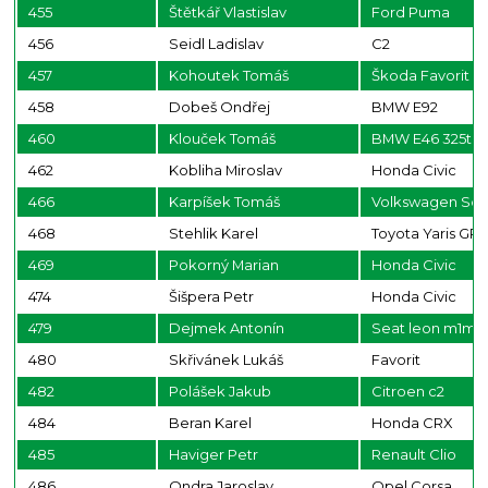
455
Štětkář Vlastislav
Ford Puma
456
Seidl Ladislav
C2
457
Kohoutek Tomáš
Škoda Favorit
458
Dobeš Ondřej
BMW E92
460
Klouček Tomáš
BMW E46 325ti
462
Kobliha Miroslav
Honda Civic
466
Karpíšek Tomáš
Volkswagen Sci
468
Stehlik Karel
Toyota Yaris GR
469
Pokorný Marian
Honda Civic
474
Šišpera Petr
Honda Civic
479
Dejmek Antonín
Seat leon m1m
480
Skřivánek Lukáš
Favorit
482
Polášek Jakub
Citroen c2
484
Beran Karel
Honda CRX
485
Haviger Petr
Renault Clio
486
Ondra Jaroslav
Opel Corsa