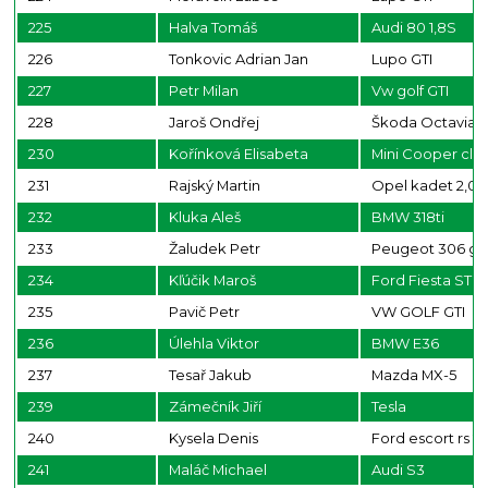
225
Halva Tomáš
Audi 80 1,8S
226
Tonkovic Adrian Jan
Lupo GTI
227
Petr Milan
Vw golf GTI
228
Jaroš Ondřej
Škoda Octavia
230
Kořínková Elisabeta
Mini Cooper clas
231
Rajský Martin
Opel kadet 2,0
232
Kluka Aleš
BMW 318ti
233
Žaludek Petr
Peugeot 306 gt
234
Kľúčik Maroš
Ford Fiesta ST15
235
Pavič Petr
VW GOLF GTI
236
Úlehla Viktor
BMW E36
237
Tesař Jakub
Mazda MX-5
239
Zámečník Jiří
Tesla
240
Kysela Denis
Ford escort rs 
241
Maláč Michael
Audi S3